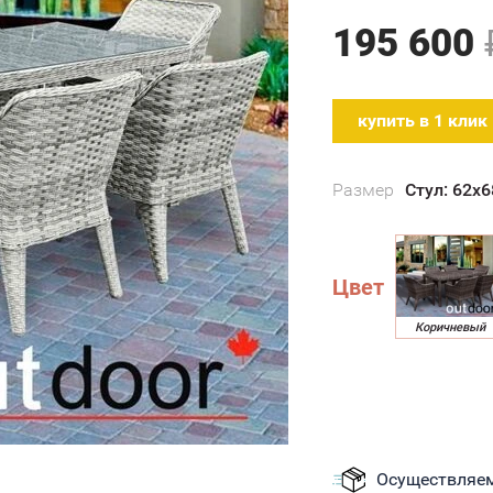
плетение, с
195 600
купить в 1 клик
Размер
Стул: 62x
Цвет
Осуществляем