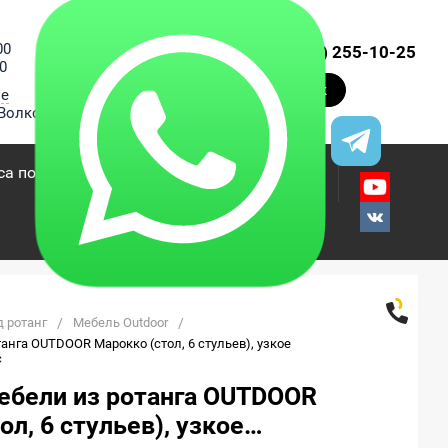
00
+7 (495) 255-10-25
0
Заказать звонок
ве
Волкова, 20
са под ключ
О компании
Контакты
 ротанг
/
Мебель Outdoor
/
нга OUTDOOR Марокко (стол, 6 стульев), узкое 
с
ебели из ротанга OUTDOOR
ол, 6 стульев), узкое