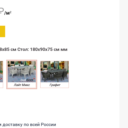
ветлый микс
₽
/м²
68x85 см Стол: 180x90x75 см мм
 доставку по всей России