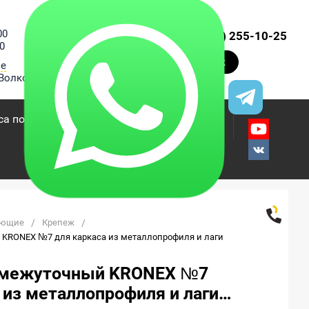
00
+7 (495) 255-10-25
0
Заказать звонок
ве
Волкова, 20
са под ключ
О компании
Контакты
ующие
/
Крепеж
/
KRONEX №7 для каркаса из металлопрофиля и лаги 
омежуточный KRONEX №7
 из металлопрофиля и лаги