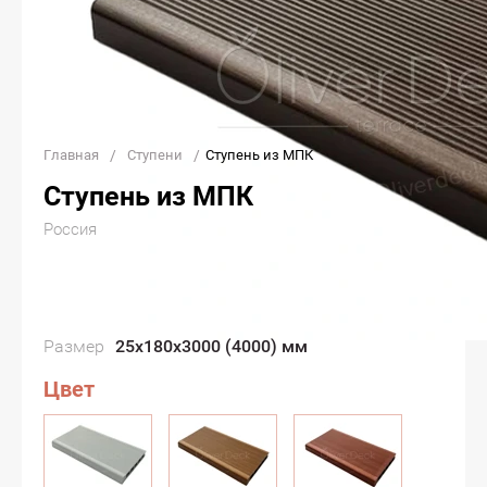
Главная
/
Ступени
/
Ступень из МПК
Ступень из МПК
Россия
1 350
₽
/пог.м
купить в 1 клик
Размер
25х180х3000 (4000) мм
Цвет