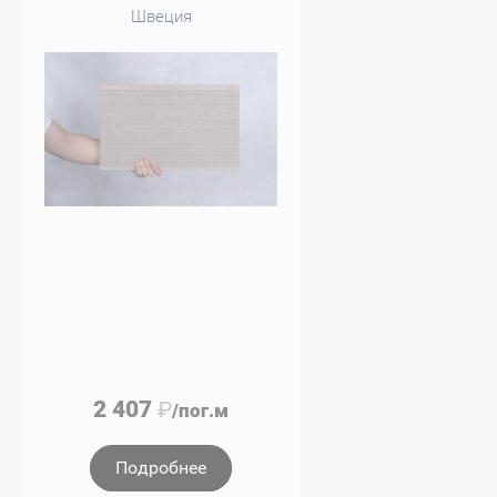
Швеция
2 407
₽
/пог.м
Подробнее