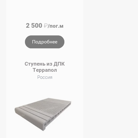
2 500
₽
/пог.м
Подробнее
Ступень из ДПК
Террапол
Россия